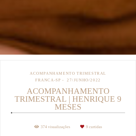
ACOMPANHAMENTO TRIMESTRAL
FRANCA-SP
27/JUNHO/2022
ACOMPANHAMENTO
TRIMESTRAL | HENRIQUE 9
MESES
374
visualizações
9
curtidas